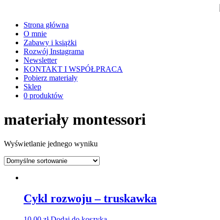
Strona główna
O mnie
Zabawy i książki
Rozwój Instagrama
Newsletter
KONTAKT I WSPÓŁPRACA
Pobierz materiały
Sklep
0 produktów
materiały montessori
Wyświetlanie jednego wyniku
Cykl rozwoju – truskawka
10,00
zł
Dodaj do koszyka