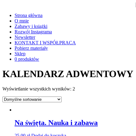
Strona główna
O mnie
Zabawy i książki
Rozwój Instagrama
Newsletter
KONTAKT I WSPÓŁPRACA
Pobierz materiały
Sklep
0 produktów
KALENDARZ ADWENTOWY
Wyświetlanie wszystkich wyników: 2
Na święta. Nauka i zabawa
25,00
zł
Dodaj do koszyka