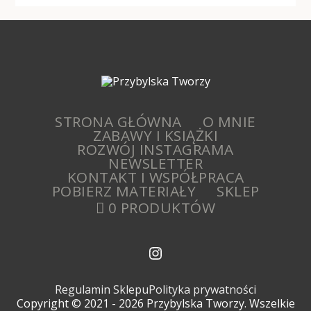
STRONA GŁÓWNA
O MNIE
ZABAWY I KSIĄŻKI
ROZWÓJ INSTAGRAMA
NEWSLETTER
KONTAKT I WSPÓŁPRACA
POBIERZ MATERIAŁY
SKLEP
0 PRODUKTÓW
Regulamin Sklepu
Polityka prywatności
Copyright © 2021 - 2026 Przybylska Tworzy. Wszelkie