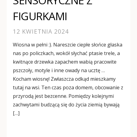
SENSORYCZNE Z
FIGURKAMI
12 KWIETNIA 2024
Wiosna w pełni :). Nareszcie ciepłe słońce głaska
nas po policzkach, wokół słychać ptasie trele, a
kwitnące drzewka zapachem wabią pracowite
pszczoły, motyle i inne owady na ucztę …
Kocham wiosnę! Zwłaszcza odkąd mieszkamy
tutaj na wsi. Ten czas poza domem, obcowanie z
przyrodą jest bezcenne. Pomiędzy kolejnymi
zachwytami budzącą się do życia ziemią bywają
[…]