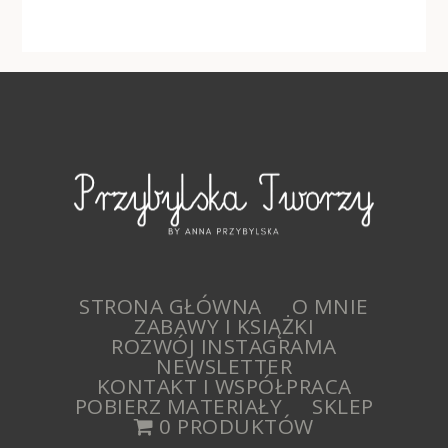
STRONA GŁÓWNA
O MNIE
ZABAWY I KSIĄŻKI
ROZWÓJ INSTAGRAMA
NEWSLETTER
KONTAKT I WSPÓŁPRACA
POBIERZ MATERIAŁY
SKLEP
0 PRODUKTÓW