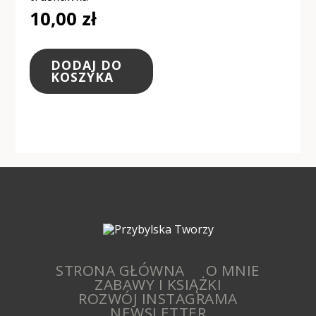
10,00
zł
DODAJ DO
KOSZYKA
STRONA GŁÓWNA
O MNIE
ZABAWY I KSIĄŻKI
ROZWÓJ INSTAGRAMA
NEWSLETTER