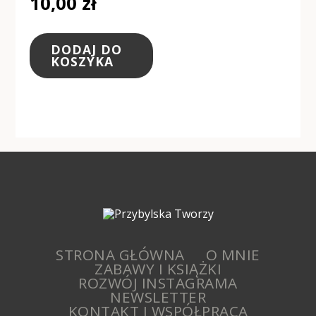
10,00
zł
DODAJ DO
KOSZYKA
STRONA GŁÓWNA
O MNIE
ZABAWY I KSIĄŻKI
ROZWÓJ INSTAGRAMA
NEWSLETTER
KONTAKT I WSPÓŁPRACA