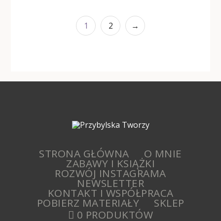
1
2
→
STRONA GŁÓWNA
O MNIE
ZABAWY I KSIĄŻKI
ROZWÓJ INSTAGRAMA
NEWSLETTER
KONTAKT I WSPÓŁPRACA
POBIERZ MATERIAŁY
SKLEP
0 PRODUKTÓW