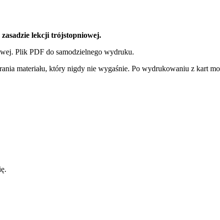
asadzie lekcji trójstopniowej.
owej. Plik PDF do samodzielnego wydruku.
nia materiału, który nigdy nie wygaśnie. Po wydrukowaniu z kart może
ię.