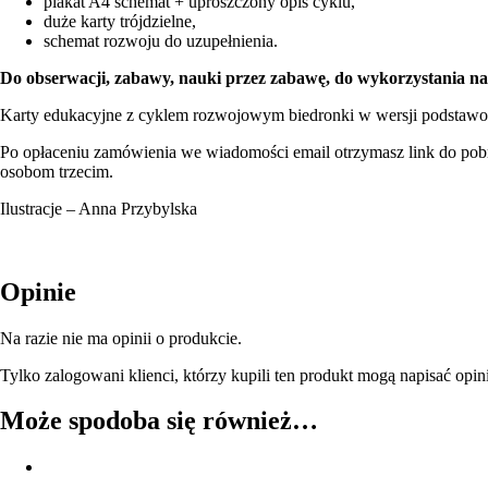
plakat A4 schemat + uproszczony opis cyklu,
duże karty trójdzielne,
schemat rozwoju do uzupełnienia.
Do obserwacji, zabawy, nauki przez zabawę, do wykorzystania na z
Karty edukacyjne z cyklem rozwojowym biedronki w wersji podstaw
Po opłaceniu zamówienia we wiadomości email otrzymasz link do pobra
osobom trzecim.
Ilustracje – Anna Przybylska
Opinie
Na razie nie ma opinii o produkcie.
Tylko zalogowani klienci, którzy kupili ten produkt mogą napisać opin
Może spodoba się również…