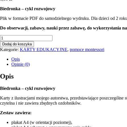
Biedronka – cykl rozwojowy
Plik w formacie PDF do samodzielnego wydruku. Dla dzieci od 2 roku
Do obserwacji, zabawy, nauki przez zabawę, do wykorzystania na z
ilość
Biedronka
Dodaj do koszyka
-
Kategorie:
KARTY EDUKACYJNE
,
pomoce montessori
cykl
rozwojowy
Opis
Opinie (0)
Opis
Biedronka – cykl rozwojowy
Karty z ilustracjami mojego autorstwa, przedstawiające poszczególne st
czytelna i nie zawiera zbędnych ozdobników.
Zestaw zawiera:
plakat A4 (w orientacji poziomej),