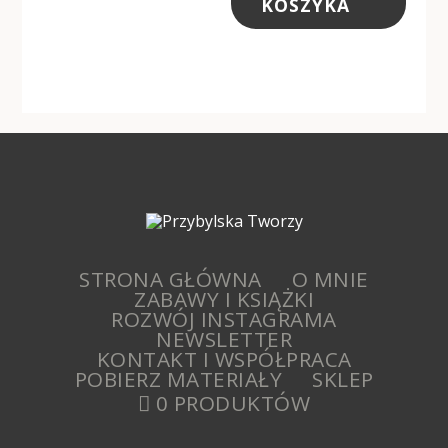
KOSZYKA
STRONA GŁÓWNA
O MNIE
ZABAWY I KSIĄŻKI
ROZWÓJ INSTAGRAMA
NEWSLETTER
KONTAKT I WSPÓŁPRACA
POBIERZ MATERIAŁY
SKLEP
0 PRODUKTÓW