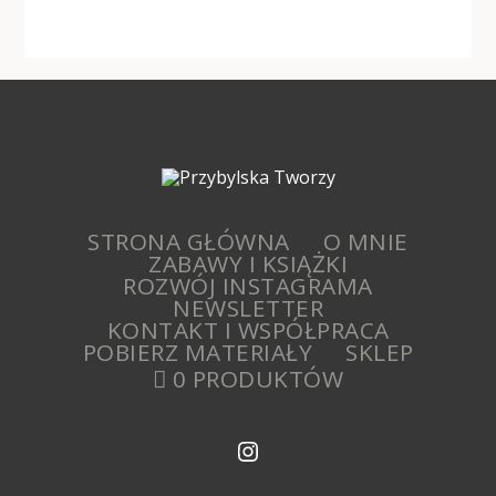
STRONA GŁÓWNA
O MNIE
ZABAWY I KSIĄŻKI
ROZWÓJ INSTAGRAMA
NEWSLETTER
KONTAKT I WSPÓŁPRACA
POBIERZ MATERIAŁY
SKLEP
0 PRODUKTÓW