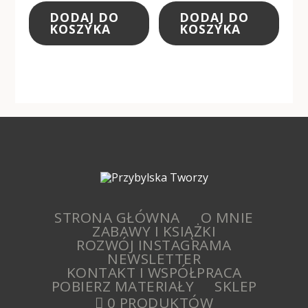
DODAJ DO
DODAJ DO
KOSZYKA
KOSZYKA
STRONA GŁÓWNA
O MNIE
ZABAWY I KSIĄŻKI
ROZWÓJ INSTAGRAMA
NEWSLETTER
KONTAKT I WSPÓŁPRACA
POBIERZ MATERIAŁY
SKLEP
0 PRODUKTÓW