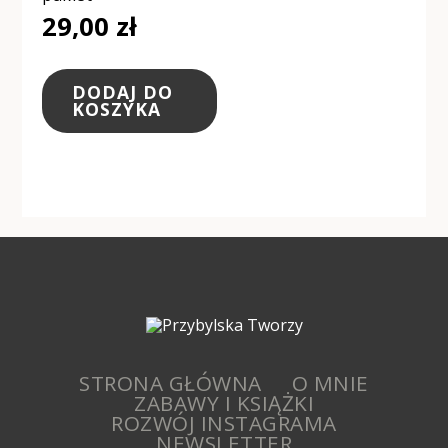
29,00
zł
DODAJ DO
KOSZYKA
STRONA GŁÓWNA
O MNIE
ZABAWY I KSIĄŻKI
ROZWÓJ INSTAGRAMA
NEWSLETTER