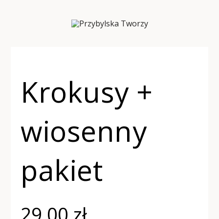
Krokusy +
wiosenny
pakiet
29,00
zł