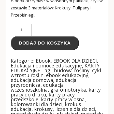
E-book otrzymasz w wiosennym pakiecie, czyli w
zestawie 3 materiałów: Krokusy, Tulipany i
Przebiśniegi.
DODAJ DO KOSZYKA
Kategorie:
Ebook
,
EBOOK DLA DZIECI
,
Edukacja i pomoce edukacyjne
,
KARTY
EDUKACYJNE
Tagi:
budowa rośliny
,
cykl
wzrostu roślin
,
ebook edukacyjny
,
edukacja domowa
,
edukacja
przyrodnicza
,
edukacja
wczesnoszkolna
,
grafomotoryka
,
karty
pracy do druku
,
karty pracy
przedszkole
,
karty pracy wiosna
,
kolorowanki dla dzieci
,
krokus
edukacja
,
krokusy
,
liczenie dla dzieci
,
materiały do druku dla dzieci
,
materiały