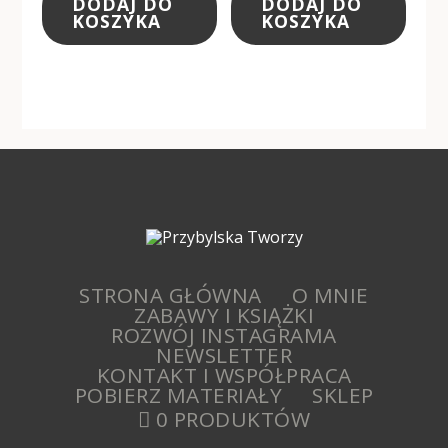
DODAJ DO
DODAJ DO
KOSZYKA
KOSZYKA
STRONA GŁÓWNA
O MNIE
ZABAWY I KSIĄŻKI
ROZWÓJ INSTAGRAMA
NEWSLETTER
KONTAKT I WSPÓŁPRACA
POBIERZ MATERIAŁY
SKLEP
0 PRODUKTÓW