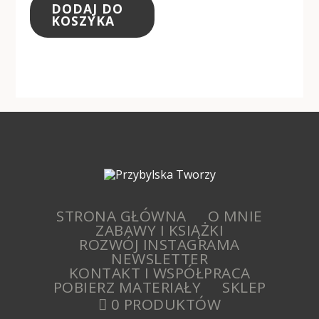
DODAJ DO
KOSZYKA
STRONA GŁÓWNA
O MNIE
ZABAWY I KSIĄŻKI
ROZWÓJ INSTAGRAMA
NEWSLETTER
KONTAKT I WSPÓŁPRACA
POBIERZ MATERIAŁY
SKLEP
0 PRODUKTÓW