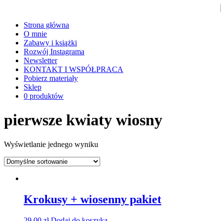
Strona główna
O mnie
Zabawy i książki
Rozwój Instagrama
Newsletter
KONTAKT I WSPÓŁPRACA
Pobierz materiały
Sklep
0 produktów
pierwsze kwiaty wiosny
Wyświetlanie jednego wyniku
Krokusy + wiosenny pakiet
29,00
zł
Dodaj do koszyka