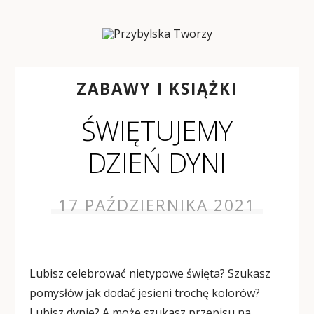
ZABAWY I KSIĄŻKI
ŚWIĘTUJEMY
DZIEŃ DYNI
17 PAŹDZIERNIKA 2021
Lubisz celebrować nietypowe święta? Szukasz
pomysłów jak dodać jesieni trochę kolorów?
Lubisz dynie? A może szukasz przepisu na