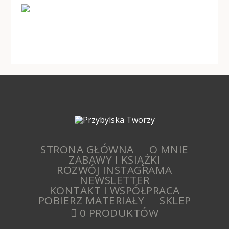
STRONA GŁÓWNA
O MNIE
ZABAWY I KSIĄŻKI
ROZWÓJ INSTAGRAMA
NEWSLETTER
KONTAKT I WSPÓŁPRACA
POBIERZ MATERIAŁY
SKLEP
0 PRODUKTÓW