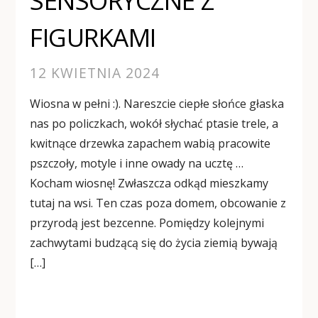
SENSORYCZNE Z
FIGURKAMI
12 KWIETNIA 2024
Wiosna w pełni :). Nareszcie ciepłe słońce głaska
nas po policzkach, wokół słychać ptasie trele, a
kwitnące drzewka zapachem wabią pracowite
pszczoły, motyle i inne owady na ucztę …
Kocham wiosnę! Zwłaszcza odkąd mieszkamy
tutaj na wsi. Ten czas poza domem, obcowanie z
przyrodą jest bezcenne. Pomiędzy kolejnymi
zachwytami budzącą się do życia ziemią bywają
[…]