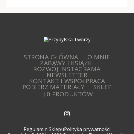
STRONA GŁÓWNA
O MNIE
ZABAWY I KSIĄŻKI
ROZWÓJ INSTAGRAMA
NEWSLETTER
KONTAKT I WSPÓŁPRACA
POBIERZ MATERIAŁY
SKLEP
0 PRODUKTÓW
Regulamin Sklepu
Polityka prywatności