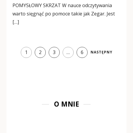
POMYSŁOWY SKRZAT W nauce odczytywania
warto sięgnąć po pomoce takie jak Zegar. Jest
[…]
1
2
3
…
6
NASTĘPNY
O MNIE