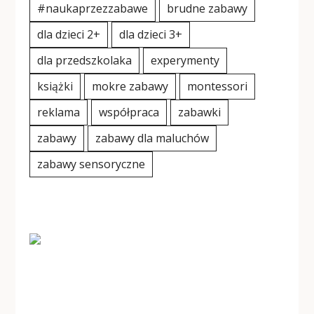
#naukaprzezzabawe
brudne zabawy
dla dzieci 2+
dla dzieci 3+
dla przedszkolaka
experymenty
książki
mokre zabawy
montessori
reklama
współpraca
zabawki
zabawy
zabawy dla maluchów
zabawy sensoryczne