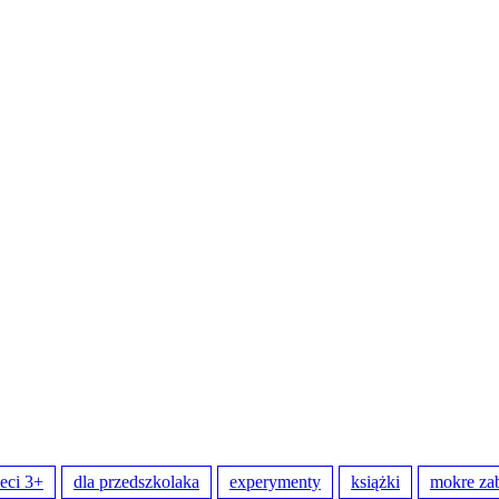
ieci 3+
dla przedszkolaka
experymenty
książki
mokre za