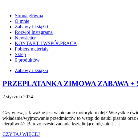
Strona główna
O mnie
Zabawy i książki
Rozwój Instagrama
Newsletter
KONTAKT I WSPÓŁPRACA
Pobierz materiały
Sklep
0 produktów
Zabawy i książki
PRZEPLATANKA ZIMOWA ZABAWA +
2 stycznia 2024
Czy wiesz, jak ważne jest wspieranie motoryki małej? Wszystkie ćw
wkładanie/wyjmowanie przedmiotów to wstęp do nauki pisania oraz c
cierpliwość. Bardzo często zadania kształtujące mięsnie […]
CZYTAJ WIĘCEJ