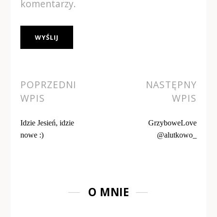
komentarzy.
Alternative:
POPRZEDNI
NASTĘPNY
WPIS
WPIS
Idzie Jesień, idzie
GrzyboweLove
nowe :)
@alutkowo_
O MNIE