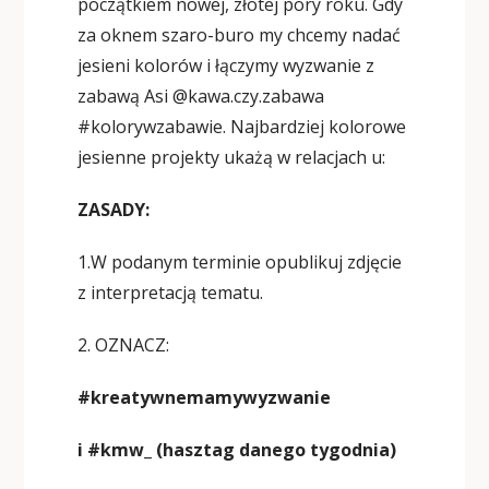
początkiem nowej, złotej pory roku. Gdy
za oknem szaro-buro my chcemy nadać
jesieni kolorów i łączymy wyzwanie z
zabawą Asi @kawa.czy.zabawa
#kolorywzabawie. Najbardziej kolorowe
jesienne projekty ukażą w relacjach u:
ZASADY:
1.W podanym terminie
opublikuj zdjęcie
z interpretacją tematu.
2. OZNACZ:
#kreatywnemamywyzwanie
i #kmw_ (hasztag danego tygodnia)