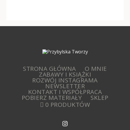
STRONA GŁÓWNA
O MNIE
ZABAWY I KSIĄŻKI
ROZWÓJ INSTAGRAMA
NEWSLETTER
KONTAKT I WSPÓŁPRACA
POBIERZ MATERIAŁY
SKLEP
0 PRODUKTÓW