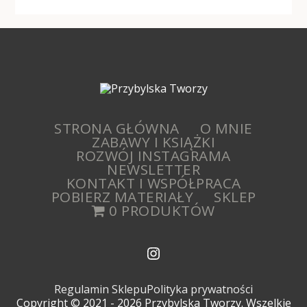
STRONA GŁÓWNA
O MNIE
ZABAWY I KSIĄŻKI
ROZWÓJ INSTAGRAMA
NEWSLETTER
KONTAKT I WSPÓŁPRACA
POBIERZ MATERIAŁY
SKLEP
0 PRODUKTÓW
Regulamin Sklepu
Polityka prywatności
Copyright © 2021 - 2026 Przybylska Tworzy. Wszelkie