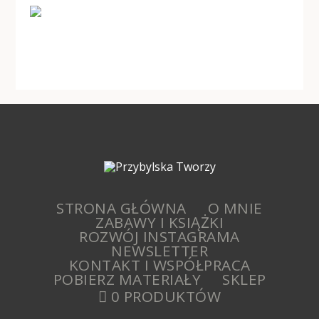
STRONA GŁÓWNA
O MNIE
ZABAWY I KSIĄŻKI
ROZWÓJ INSTAGRAMA
NEWSLETTER
KONTAKT I WSPÓŁPRACA
POBIERZ MATERIAŁY
SKLEP
0 PRODUKTÓW