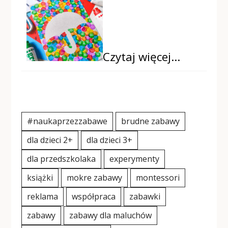
Czytaj więcej…
#naukaprzezzabawe
brudne zabawy
dla dzieci 2+
dla dzieci 3+
dla przedszkolaka
experymenty
książki
mokre zabawy
montessori
reklama
współpraca
zabawki
zabawy
zabawy dla maluchów