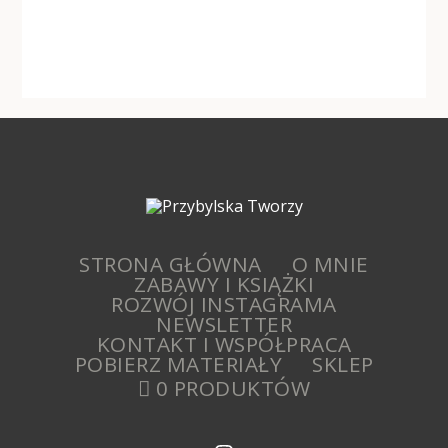
STRONA GŁÓWNA
O MNIE
ZABAWY I KSIĄŻKI
ROZWÓJ INSTAGRAMA
NEWSLETTER
KONTAKT I WSPÓŁPRACA
POBIERZ MATERIAŁY
SKLEP
0 PRODUKTÓW