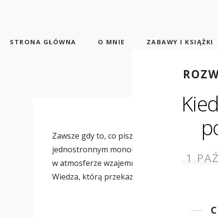
STRONA GŁÓWNA
O MNIE
ZABAWY I KSIĄŻKI
ROZW
Kie
p
Zawsze gdy to, co piszę wywołuje emocje i dysk
jednostronnym monologu, ale na relacjach i r
1 PA
w atmosferze wzajemnego szacunku. Nie musim
Wiedza, którą przekazuję pochodzi ze źródła, c
C