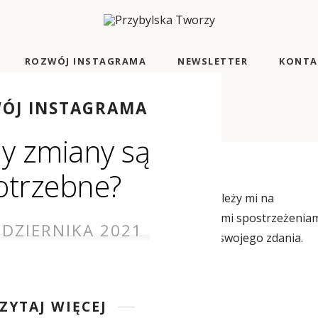
ROZWÓJ INSTAGRAMA
NEWSLETTER
KONTA
ÓJ INSTAGRAMA
0 PRODUKTÓW
dy zmiany są
otrzebne?
usję, to właśnie to, o co mi chodzi. Nie zależy mi na
eakcjach. Chcę abyśmy wymieniali się swoimi spostrzeżeniam
ŹDZIERNIKA 2021
y się zgadzać, a ja nigdy nie narzucam swojego zdania.
zyli […]
ZYTAJ WIĘCEJ