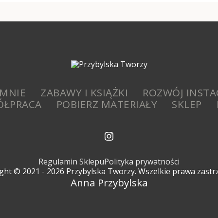
 MNIE
ZABAWY I KSIĄŻKI
ROZWÓJ INST
ÓŁPRACA
POBIERZ MATERIAŁY
SKLEP
Regulamin Sklepu
Polityka prywatności
ght © 2021 - 2026 Przybylska Tworzy. Wszelkie prawa zastr
Anna Przybylska