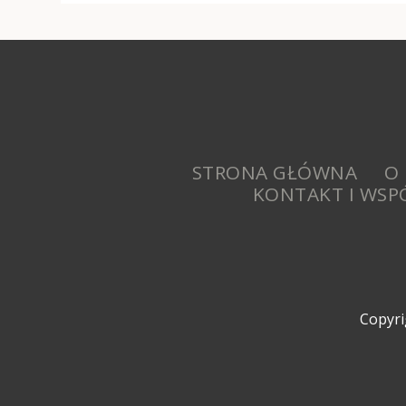
STRONA GŁÓWNA
O
KONTAKT I WSP
Copyri