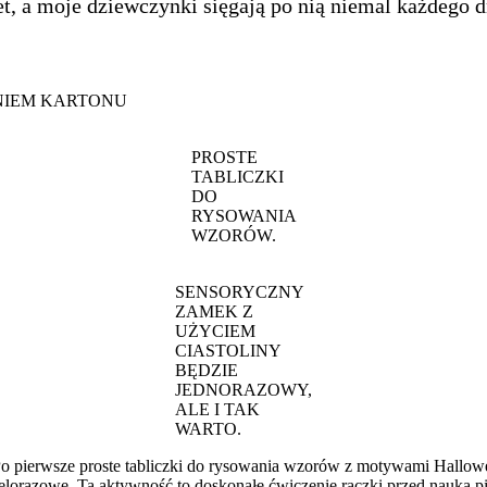
et, a moje dziewczynki sięgają po nią niemal każdego d
NIEM KARTONU
PROSTE
TABLICZKI
DO
RYSOWANIA
WZORÓW.
SENSORYCZNY
ZAMEK Z
UŻYCIEM
CIASTOLINY
BĘDZIE
JEDNORAZOWY,
ALE I TAK
WARTO.
o pierwsze proste tabliczki do rysowania wzorów z motywami Hallowee
elorazowe. Ta aktywność to doskonałe ćwiczenie rączki przed nauką p