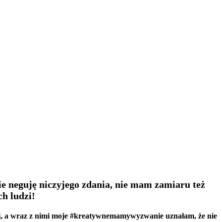
ie neguję niczyjego zdania, nie mam zamiaru też
ch ludzi!
ynki, a wraz z nimi moje #kreatywnemamywyzwanie uznałam, że nie