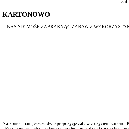
zal
KARTONOWO
U NAS NIE MOŻE ZABRAKNĄĆ ZABAW Z WYKORZYSTA
Na koniec mam jeszcze dwie propozycje zabaw z użyciem kartonu. P
Rysujemy po nich pisakiem suchościeralnym, dzięki czemu będą wi