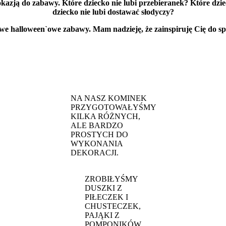
 okazją do zabawy. Które dziecko nie lubi przebieranek? Które dzie
dziecko nie lubi dostawać słodyczy?
e halloween`owe zabawy. Mam nadzieję, że zainspiruję Cię do spęd
NA NASZ KOMINEK
PRZYGOTOWAŁYŚMY
KILKA RÓŻNYCH,
ALE BARDZO
PROSTYCH DO
WYKONANIA
DEKORACJI.
ZROBIŁYŚMY
DUSZKI Z
PIŁECZEK I
CHUSTECZEK,
PAJĄKI Z
POMPONIKÓW