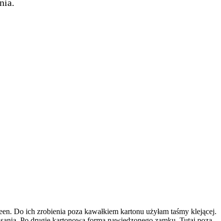
nia.
n. Do ich zrobienia poza kawałkiem kartonu użyłam taśmy klejącej.
isania. Po drugie kartonowa forma nawiedzonego zamku. Tutaj poza