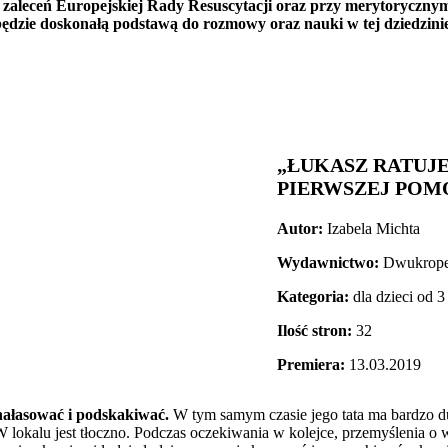
ch zaleceń Europejskiej Rady Resuscytacji oraz przy merytoryczn
będzie doskonałą podstawą do rozmowy oraz nauki w tej dziedzinie
„ŁUKASZ RATUJE
PIERWSZEJ POM
Autor:
Izabela Michta
Wydawnictwo:
Dwukrop
Kategoria:
dla dzieci od 3 
Ilość stron:
32
Premiera:
13.03.2019
hałasować i podskakiwać.
W tym samym czasie jego tata ma bardzo du
i. W lokalu jest tłoczno. Podczas oczekiwania w kolejce, przemyślen