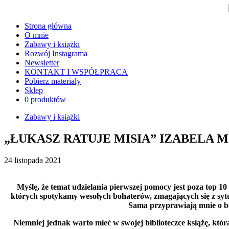
Strona główna
O mnie
Zabawy i książki
Rozwój Instagrama
Newsletter
KONTAKT I WSPÓŁPRACA
Pobierz materiały
Sklep
0 produktów
Zabawy i książki
„ŁUKASZ RATUJE MISIA” IZABELA 
24 listopada 2021
Myślę, że temat udzielania pierwszej pomocy jest poza top 10
których spotykamy wesołych bohaterów, zmagających się z sytu
Sama przyprawiają mnie o bó
Niemniej jednak warto mieć w swojej biblioteczce książę, kt