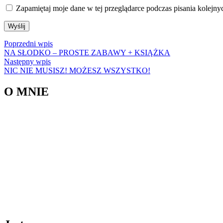
Zapamiętaj moje dane w tej przeglądarce podczas pisania kolejny
Poprzedni
Poprzedni wpis
wpis:
NA SŁODKO – PROSTE ZABAWY + KSIĄŻKA
Następny
Następny wpis
wpis:
NIC NIE MUSISZ! MOŻESZ WSZYSTKO!
O MNIE