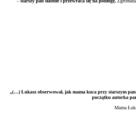
–
starszy pan słabnie i przewraca się na podłogę.
Zgromadze
„(…) Łukasz obserwował, jak mama kuca przy starszym panu, 
początku autorka pan
Mama Łukas