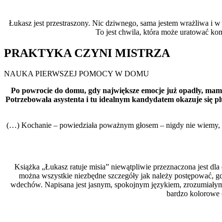
Łukasz jest przestraszony. Nic dziwnego, sama jestem wrażliwa i w
To jest chwila, która może uratować kom
PRAKTYKA CZYNI MISTRZA
NAUKA PIERWSZEJ POMOCY W DOMU
Po powrocie do domu, gdy największe emocje już opadły, mama 
Potrzebowała asystenta i tu idealnym kandydatem okazuje się pl
(…) Kochanie – powiedziała poważnym głosem – nigdy nie wiemy, k
Książka „Łukasz ratuje misia” niewątpliwie przeznaczona jest dla
można wszystkie niezbędne szczegóły jak należy postępować, gdy 
wdechów. Napisana jest jasnym, spokojnym językiem, zrozumiałym d
bardzo kolorowe (