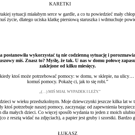
KARETKI
 takiej sytuacji miałabym serce w gardle, a co tu powiedzieć mały c
uś życie, dlatego uciska klatkę piersiową staruszka i wdmuchuje powiet
postanowiła wykorzystać tą nie codzienną sytuację i porozmawiać
uszowy miś. Znasz to? Myślę, że tak. U nas w domu połowę zapasu p
zaklejone od kilku miesięcy.
iedy ktoś może potrzebować pomocy: w domu, w sklepie, na ulicy… Je
komuś pomocy. Pokażę ci, jak to się robi.”
„(…) MIŚ MIAŁ WYPADEK I LEŻY.”
 dzieci w wieku przedszkolnym. Moje dziewczynki jeszcze kilka lat w 
ktoś potrzebuje naszej pomocy, zaczynając od zapewnienia bezpieczeńs
la małych dzieci. Co więcej sposób wydania to jeden z moich ulubionyc
co z resztą widać na zdjęciach), a papier jest gruby i szorstki. Bardzo 
ŁUKASZ