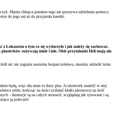
hłopczyk. Mama chłopca pomimo tego nie przerywa udzielania pomocy.
rze do jego ust aż do przyjazdu karetki.
 z Łukaszem o tym co się wydarzyło i jak należy się zachować.
lasterków zużywają misie i lale. Obie przytulanki Heli mają ała
śli nic nie zagraża naszemu bezpieczeństwu, musimy udzielić temu
takim będą, więc dla mnie to duży plus. Aczkolwiek znaleźć w niej
twa sobie, kończąc na ilości uciśnięć klatki piersiowej na ilość
h – ilustracje są na całych stronach, wyglądają jak rysowane i są
gorąco ją polecam!