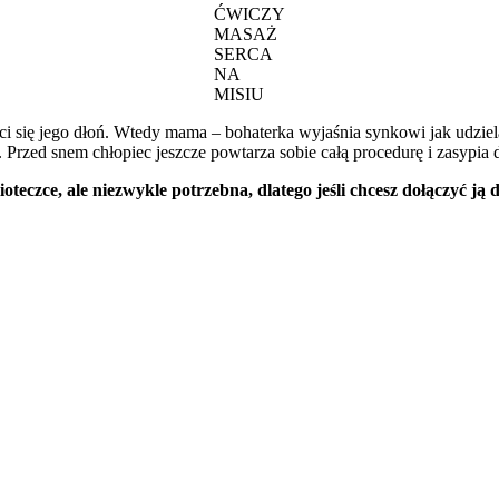
ĆWICZY
MASAŻ
SERCA
NA
MISIU
ieści się jego dłoń. Wtedy mama – bohaterka wyjaśnia synkowi jak ud
ki. Przed snem chłopiec jeszcze powtarza sobie całą procedurę i zasypi
oteczce, ale niezwykle potrzebna, dlatego jeśli chcesz dołączyć ją