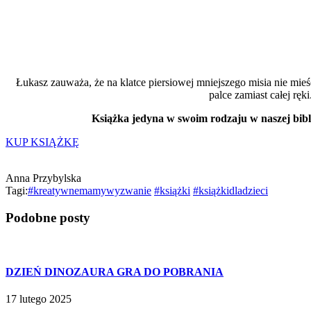
Łukasz zauważa, że na klatce piersiowej mniejszego misia nie m
palce zamiast całej rę
Książka jedyna w swoim rodzaju w naszej bibli
KUP KSIĄŻKĘ
Anna Przybylska
Tagi:
#kreatywnemamywyzwanie
#książki
#książkidladzieci
Podobne posty
DZIEŃ DINOZAURA GRA DO POBRANIA
17 lutego 2025