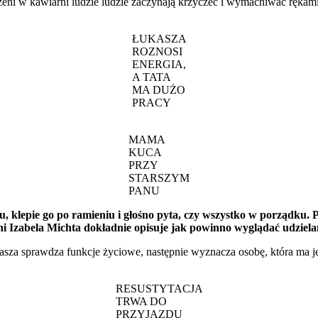
ni w kawiarni ludzie ludzie zaczynają krzyczeć i wymachiwać rękam
ŁUKASZA
ROZNOSI
ENERGIA,
A TATA
MA DUŻO
PRACY
MAMA
KUCA
PRZY
STARSZYM
PANU
klepie go po ramieniu i głośno pyta, czy wszystko w porządku. 
i Izabela Michta dokładnie opisuje jak powinno wyglądać udziela
za sprawdza funkcje życiowe, następnie wyznacza osobę, która ma j
RESUSTYTACJA
TRWA DO
PRZYJAZDU