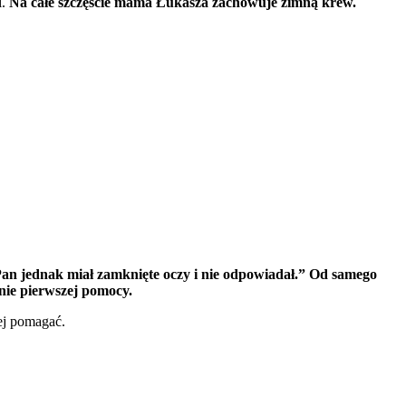
i.
Na całe szczęście mama Łukasza zachowuje zimną krew.
Pan jednak miał zamknięte oczy i nie odpowiadał.” Od samego
nie pierwszej pomocy.
ej pomagać.