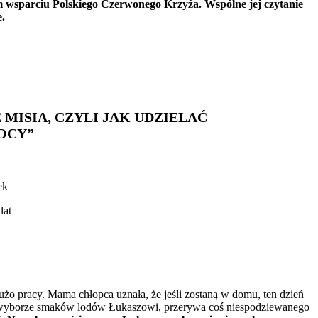
ym wsparciu Polskiego Czerwonego Krzyża. Wspólne jej czytanie
.
 MISIA, CZYLI JAK UDZIELAĆ
OCY”
ek
lat
żo pracy. Mama chłopca uznała, że jeśli zostaną w domu, ten dzień
ia o wyborze smaków lodów Łukaszowi, przerywa coś niespodziewanego