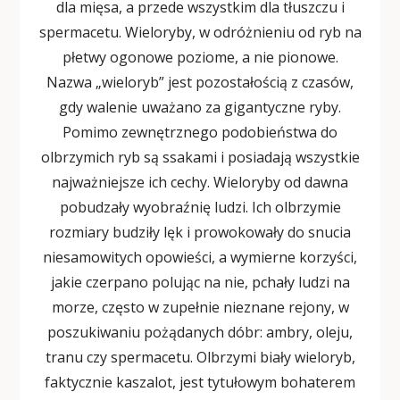
dla mięsa, a przede wszystkim dla tłuszczu i
spermacetu. Wieloryby, w odróżnieniu od ryb na
płetwy ogonowe poziome, a nie pionowe.
Nazwa „wieloryb” jest pozostałością z czasów,
gdy walenie uważano za gigantyczne ryby.
Pomimo zewnętrznego podobieństwa do
olbrzymich ryb są ssakami i posiadają wszystkie
najważniejsze ich cechy. Wieloryby od dawna
pobudzały wyobraźnię ludzi. Ich olbrzymie
rozmiary budziły lęk i prowokowały do snucia
niesamowitych opowieści, a wymierne korzyści,
jakie czerpano polując na nie, pchały ludzi na
morze, często w zupełnie nieznane rejony, w
poszukiwaniu pożądanych dóbr: ambry, oleju,
tranu czy spermacetu. Olbrzymi biały wieloryb,
faktycznie kaszalot, jest tytułowym bohaterem