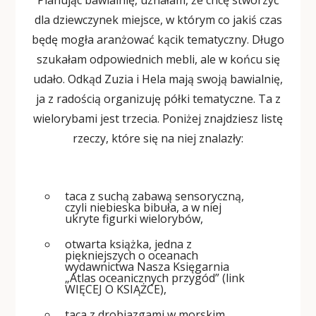
Planując bawialnię, uznałam, że chcę stworzyć
dla dziewczynek miejsce, w którym co jakiś czas
będę mogła aranżować kącik tematyczny. Długo
szukałam odpowiednich mebli, ale w końcu się
udało. Odkąd Zuzia i Hela mają swoją bawialnię,
ja z radością organizuję półki tematyczne. Ta z
wielorybami jest trzecia. Poniżej znajdziesz listę
rzeczy, które się na niej znalazły:
taca z suchą zabawą sensoryczną,
czyli niebieska bibuła, a w niej
ukryte figurki wielorybów,
otwarta książka, jedna z
piękniejszych o oceanach
wydawnictwa Nasza Księgarnia
„Atlas oceanicznych przygód” (link
WIĘCEJ O KSIĄŻCE
),
taca z drobiazgami w morskim