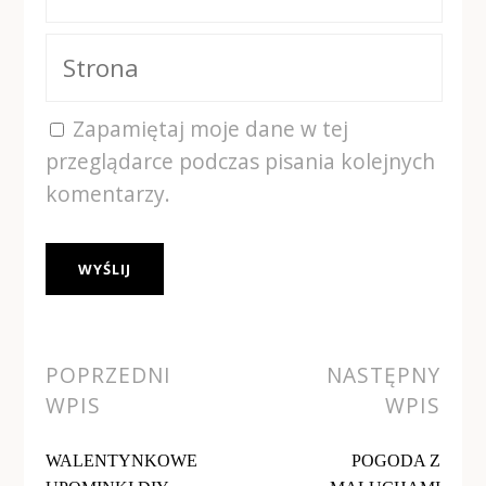
Zapamiętaj moje dane w tej
przeglądarce podczas pisania kolejnych
komentarzy.
Alternative:
POPRZEDNI
NASTĘPNY
WPIS
WPIS
WALENTYNKOWE
POGODA Z