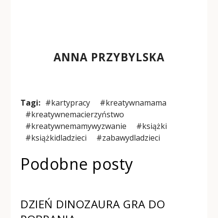
ANNA PRZYBYLSKA
Tagi:
#kartypracy
#kreatywnamama
#kreatywnemacierzyństwo
#kreatywnemamywyzwanie
#książki
#książkidladzieci
#zabawydladzieci
Podobne posty
DZIEŃ DINOZAURA GRA DO