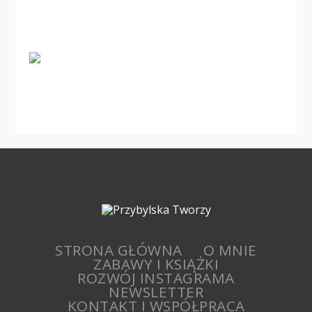
STRONA GŁÓWNA
O MNIE
ZABAWY I KSIĄŻKI
ROZWÓJ INSTAGRAMA
NEWSLETTER
KONTAKT I WSPÓŁPRACA