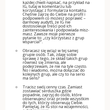
każdej chwili napisać, na przykład na
IG, tutaj w komentarzu lub
korzystając z formularza kontaktu.
Chętnie zajrzę do Ciebie na profil i
podpowiem co możesz poprawić –
darmowy audyt!), że IG nie
dostosowuje treści pod ich
zainteresowania i podpowiada misz-
masz. Zawsze moje pierwsze
pytanie to: „czy korzystasz z grup
wsparcia?”.
Obracasz się wciąż w tej samej
grupie osób. Tak, zdaję sobie
sprawę z tego, że skład takich grup
również się zmienia, ale
podejrzewam, że nie na tyle często.
No i wiadomo, można dołączać do
kolejnych grup, ale czy to na serio
ma sens?
Tracisz swój cenny czas. Zamiast
zostawiać serduszka gdzie
popadnie, zajrzyj do osób, które
obserwujesz oraz przede wszystkim
do tych, którzy obserwują Ciebie.
Pamiętaj, że IG stoi na wzajemności,