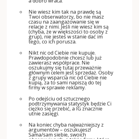
a dobro wraca.
Nie wiesz kim tak na prawdę są
Twoi obserwatorzy, bo nie masz
czasu na zaangażowanie się w
relacje z nimi. Jeśli nie wiesz kim są
(chyba, że w większości to osoby z
grup), nie jesteś w stanie dać im
tego, co ich porusza.
Nikt nic od Ciebie nie kupuje.
Prawdopodobnie chcesz lub już
zawierasz współprace. Nie
oszukujmy się tutaj przeważnie
głównym celem jest sprzedaż. Osoby
z grupy wsparcia nic od Ciebie nie
kupią, za to sami napiszą do tej
firmy w sprawie reklamy.
Po odejściu od sztucznego
podtrzymywania statystyk będzie Ci
ciężko się przebić, a IG znacznie
utnie zasięgi.
Na koniec chyba najważniejszy z
argumentów – oszukujesz!
Sama/sam siebie, swoich