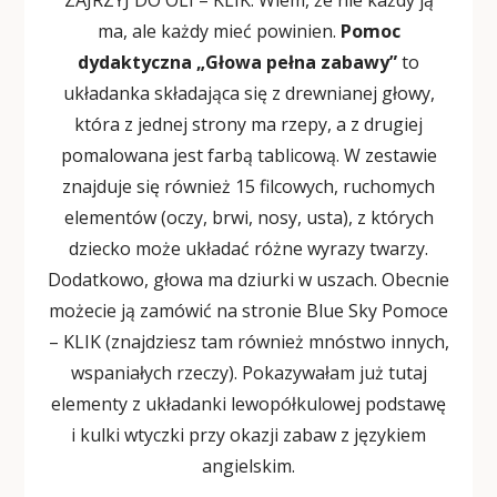
ZAJRZYJ DO OLI – KLIK
. Wiem, że nie każdy ją
ma, ale każdy mieć powinien.
Pomoc
dydaktyczna „Głowa pełna zabawy”
to
układanka składająca się z drewnianej głowy,
która z jednej strony ma rzepy, a z drugiej
pomalowana jest farbą tablicową. W zestawie
znajduje się również 15 filcowych, ruchomych
elementów (oczy, brwi, nosy, usta), z których
dziecko może układać różne wyrazy twarzy.
Dodatkowo, głowa ma dziurki w uszach. Obecnie
możecie ją zamówić na stronie
Blue Sky Pomoce
– KLIK
(znajdziesz tam również mnóstwo innych,
wspaniałych rzeczy). Pokazywałam już tutaj
elementy z układanki lewopółkulowej podstawę
i kulki wtyczki przy okazji zabaw z językiem
angielskim.