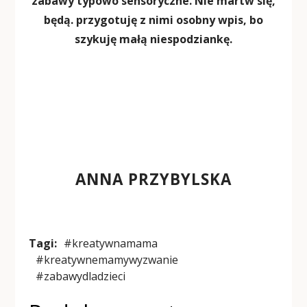
zabawy typowo sensoryczne. Nie martw się,
będą. przygotuję z nimi osobny wpis, bo
szykuję małą niespodziankę.
ANNA PRZYBYLSKA
Tagi:
#kreatywnamama
#kreatywnemamywyzwanie
#zabawydladzieci