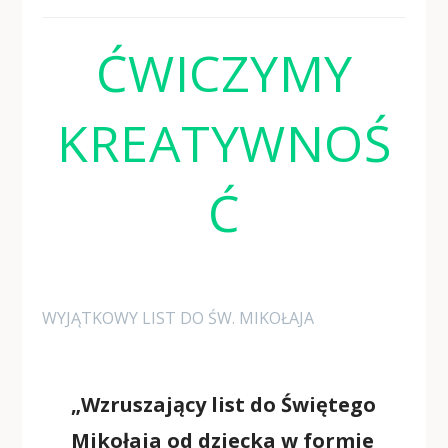
ĆWICZYMY
KREATYWNOŚ
Ć
WYJĄTKOWY LIST DO ŚW. MIKOŁAJA
„Wzruszający list do Świętego
Mikołaja od dziecka w formie