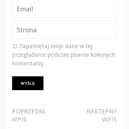
Zapamiętaj moje dane w tej
przeglądarce podczas pisania kolejnych
komentarzy.
Alternative:
POPRZEDNI
NASTĘPNY
WPIS
WPIS