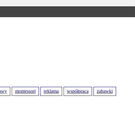
awy
montessori
reklama
współpraca
zabawki