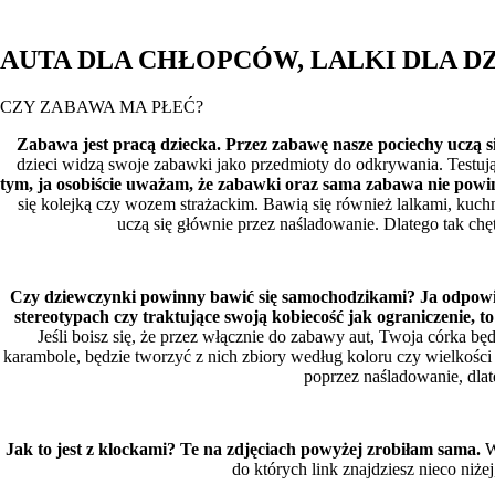
AUTA DLA CHŁOPCÓW, LALKI DLA D
CZY ZABAWA MA PŁEĆ?
Zabawa jest pracą dziecka. Przez zabawę nasze pociechy uczą si
dzieci widzą swoje zabawki jako przedmioty do odkrywania. Testują
tym, ja osobiście uważam, że zabawki oraz sama zabawa nie powi
się kolejką czy wozem strażackim. Bawią się również lalkami, kuchn
uczą się głównie przez naśladowanie. Dlatego tak chę
Czy dziewczynki powinny bawić się samochodzikami? Ja odpowia
stereotypach czy traktujące swoją kobiecość jak ograniczenie, 
Jeśli boisz się, że przez włącznie do zabawy aut, Twoja córka bę
karambole, będzie tworzyć z nich zbiory według koloru czy wielkośc
poprzez naśladowanie, dlat
Jak to jest z klockami? Te na zdjęciach powyżej zrobiłam sama.
W
do których link znajdziesz nieco niż