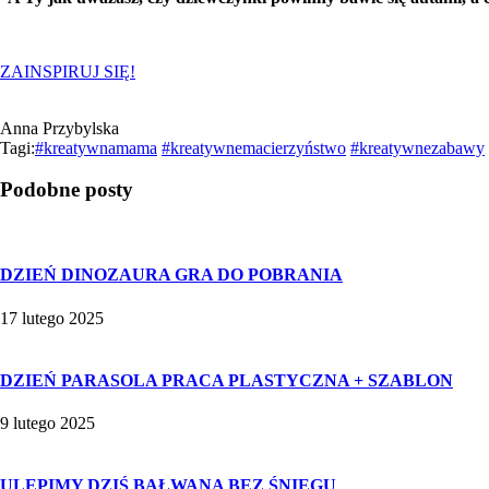
ZAINSPIRUJ SIĘ!
Anna Przybylska
Tagi:
#kreatywnamama
#kreatywnemacierzyństwo
#kreatywnezabawy
Podobne posty
DZIEŃ DINOZAURA GRA DO POBRANIA
17 lutego 2025
DZIEŃ PARASOLA PRACA PLASTYCZNA + SZABLON
9 lutego 2025
ULEPIMY DZIŚ BAŁWANA BEZ ŚNIEGU