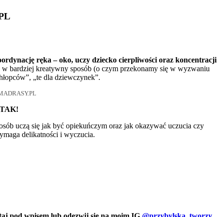
PL
rdynację ręka – oko, uczy dziecko cierpliwości oraz koncentracji
ać w bardziej kreatywny sposób (o czym przekonamy się w wyzwaniu
hłopców”, „te dla dziewczynek”.
 MADRASY.PL
– TAK!
osób uczą się jak być opiekuńczym oraz jak okazywać uczucia czy
maga delikatności i wyczucia.
utaj pod wpisem lub odezwij się na moim IG
@przybylska_tworzy
.