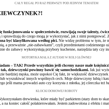
CAŁY REGAŁ PO RAZ PIERWSZY POD JEDNYM TEMATEM
ZIEWCZYNEK?!
ę funkcjonowania w społeczeństwie, rozwijają swoje talenty, ćwic
 i sprawdzają do czego mogą je wykorzystać, jak z nimi postępować. 
nna być klasyfikowana według płci.
Nie widzę problemu w tym, że m
ią, a przeważnie „nie-zabawkami”, czyli przedmiotami codziennego użyt
tnie do zabawy wykorzystują przybory kuchenne, narzędzia taty czy in
MOTORYKA MAŁA Z AUTAMI W ROLI GŁÓWNEJ
dam – TAK! Przede wszystkim jeśli chcemy nasze małe księżnicz
to tak, dziewczynki powinny bawić się samochodzikami.
Jak już wyże
dzie bardziej męska, może uspokoi Cię fakt, że większość dziewczynek 
i lub wyszukiwać innych wspólnych cech. Moje dziewczyny lubią i kar
ego jeśli mama prowadzi auto czy korzysta z młotka, jej córeczka też b
KLOCKI DOMOWEJ ROBOTY
ykorzystałam drewienka, które miały być parkietem (stary dom to skarb
ej, a na koniec całość polakierowałam. Jestem zadowolona z efektu i ma