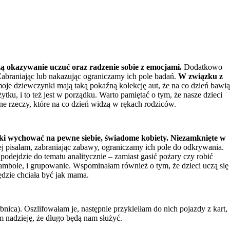
zą okazywanie uczuć oraz radzenie sobie z emocjami.
Dodatkowo
Zabraniając lub nakazując ograniczamy ich pole badań.
W związku z
oje dziewczynki mają taką pokaźną kolekcję aut, że na co dzień bawią
ku, i to też jest w porządku. Warto pamiętać o tym, że nasze dzieci
ne rzeczy, które na co dzień widzą w rękach rodziców.
ki wychować na pewne siebie, świadome kobiety. Niezamknięte w
j pisałam, zabraniając zabawy, ograniczamy ich pole do odkrywania.
podejdzie do tematu analitycznie – zamiast gasić pożary czy robić
ambole, i grupowanie. Wspominałam również o tym, że dzieci uczą się
ędzie chciała być jak mama.
nica). Oszlifowałam je, następnie przykleiłam do nich pojazdy z kart,
m nadzieję, że długo będą nam służyć.