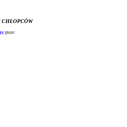
I CHŁOPCÓW
zy
pisze: