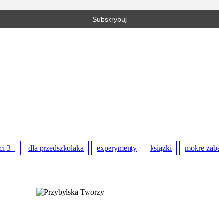
ci 3+
dla przedszkolaka
experymenty
książki
mokre zab