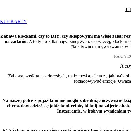
L
KUP KARTY
Zabawa klockami, czy to DIY, czy sklepowymi ma wiele zalet: roz
na zadaniu.
A to tylko kilka najważniejszych. Co więcej, klocki
#kreatywnemamywyzwanie, w dnia
KARTY D
A czy
Zabawa, według nas dorosłych, mało męska, ale uczy jak być dob
rozładowywać emocje. Uważam,
Na naszej półce z pojazdami nie mogło zabraknąć oczywiście ksią
chcesz dowiedzieć się jakie konkretnie, kliknij na zdjęcie obok,
Instagramie, w którym wymieniam ty
A Ty jak uważasz, czy dziewczynki powinny bawić się autami, a 