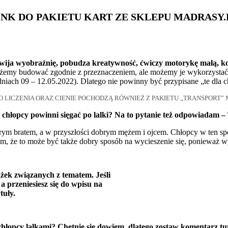
INK DO PAKIETU KART ZE SKLEPU MADRASY.
wija wyobraźnię, pobudza kreatywność, ćwiczy motorykę małą, koo
 możemy budować zgodnie z przeznaczeniem, ale możemy je wykorzyst
ch 09 – 12.05.2022). Dlatego nie powinny być przypisane „te dla c
O LICZENIA ORAZ CIENIE POCHODZĄ RÓWNIEŻ Z PAKIETU „TRANSPORT”
 chłopcy powinni sięgać po lalki? Na to pytanie też odpowiadam 
rym bratem, a w przyszłości dobrym mężem i ojcem. Chłopcy w ten sp
 że to może być także dobry sposób na wycieszenie się, ponieważ wy
żek związanych z tematem. Jeśli
 a przeniesiesz się do wpisu na
tuły.
chłopcy lalkami? Chętnie się dowiem, dlatego zostaw komentarz t