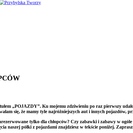
OPCÓW
łem „POJAZDY”. Ku mojemu zdziwieniu po raz pierwszy udało mi 
ałam się, że mamy tyle najróżniejszych aut i innych pojazdów, pr
zarezerwowane tylko dla chłopców? Czy zabawki i zabawy w ogóle 
ęcia naszej półki z pojazdami znajdziesz w tekście poniżej. Zapras