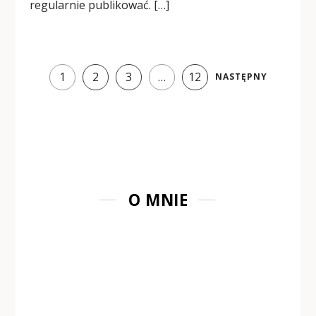
regularnie publikować. […]
1
2
3
…
12
NASTĘPNY
O MNIE