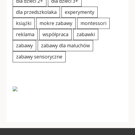
dla dzieci 2+
dla dzieci 3+
dla przedszkolaka
experymenty
książki
mokre zabawy
montessori
reklama
współpraca
zabawki
zabawy
zabawy dla maluchów
zabawy sensoryczne