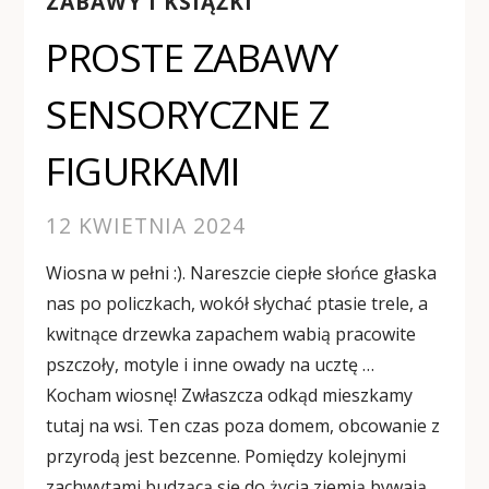
ZABAWY I KSIĄŻKI
PROSTE ZABAWY
SENSORYCZNE Z
FIGURKAMI
12 KWIETNIA 2024
Wiosna w pełni :). Nareszcie ciepłe słońce głaska
nas po policzkach, wokół słychać ptasie trele, a
kwitnące drzewka zapachem wabią pracowite
pszczoły, motyle i inne owady na ucztę …
Kocham wiosnę! Zwłaszcza odkąd mieszkamy
tutaj na wsi. Ten czas poza domem, obcowanie z
przyrodą jest bezcenne. Pomiędzy kolejnymi
zachwytami budzącą się do życia ziemią bywają