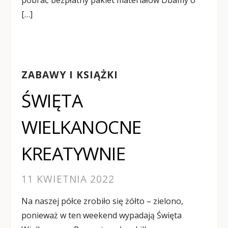
pobrać bezpłatny pakiet materiałów Dbamy o
[…]
ZABAWY I KSIĄŻKI
ŚWIĘTA
WIELKANOCNE
KREATYWNIE
11 KWIETNIA 2022
Na naszej półce zrobiło się żółto – zielono,
ponieważ w ten weekend wypadają Święta