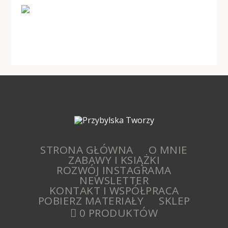
STRONA GŁÓWNA
O MNIE
ZABAWY I KSIĄŻKI
ROZWÓJ INSTAGRAMA
NEWSLETTER
KONTAKT I WSPÓŁPRACA
POBIERZ MATERIAŁY
SKLEP
0 PRODUKTÓW